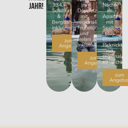
Jahr!
334,-
im
Nächte
Schifffahrt
Doppelzimmer
im
&
mit
Apartment
Bergbahn
regionalem
mit
inklusive!
Frühstück
Seeblick
und
plus
vielen
einmal
zum
Inklusivleistungen
Picknickko
Angebot
mit
regionalen
zum
Köstlichkei
Angebot
zum
Angebo