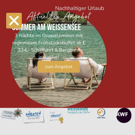
Nachhaltiger Urlaub
Aktuelles Angebot
AGBs
Sommer am Weissensee
Impressum
3 Nächte im Doppelzimmer mit
regionalem Frühstücksbuffet ab €
Datenschutz
334,- Schifffahrt & Bergbahn
inklusive!
zum Angebot
Verpasst keine
Neuigkeiten &
Angebote: