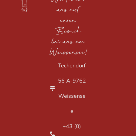
uns auf
euren
Besuch
bei uns am
Weissensee!
Techendorf
56 A-9762
Weissense
e
+43 (0)