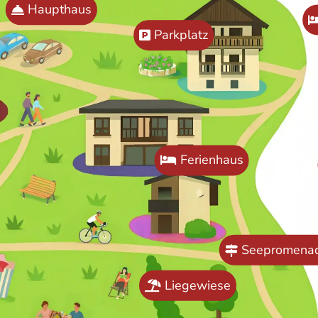
Haupthaus
Parkplatz
Ferienhaus
Seepromena
Liegewiese