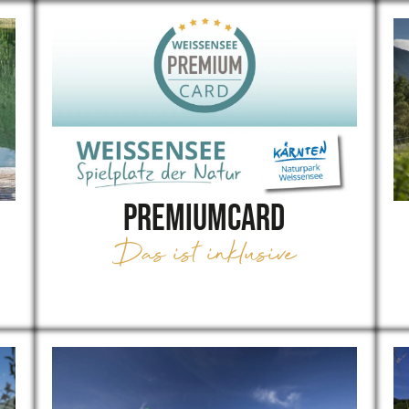
PremiumCard
Das ist inklusive