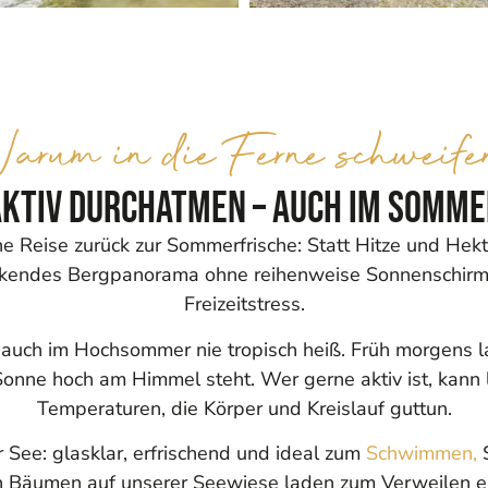
arum in die Ferne schweife
Aktiv durchatmen – auch im Somme
e Reise zurück zur Sommerfrische: Statt Hitze und Hek
uckendes Bergpanorama ohne reihenweise Sonnenschirme
Freizeitstress.
 auch im Hochsommer nie tropisch heiß. Früh morgens
Sonne hoch am Himmel steht. Wer gerne aktiv ist, kann 
Temperaturen, die Körper und Kreislauf guttun.
See: glasklar, erfrischend und ideal zum
Schwimmen,
S
en Bäumen auf unserer Seewiese laden zum Verweilen ei