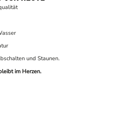
ualität
Wasser
atur
 Abschalten und Staunen.
eibt im Herzen.