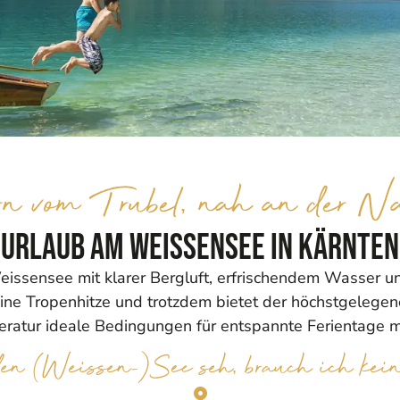
rn vom Trubel, nah an der Na
Urlaub am Weissensee in Kärnten
issensee mit klarer Bergluft, erfrischendem Wasser u
ine Tropenhitze und trotzdem bietet der höchstgelegen
atur ideale Bedingungen für entspannte Ferientage mi
n (Weissen-)See seh, brauch ich kei