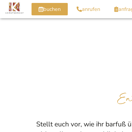
buchen
anrufen
anfra
En
Stellt euch vor, wie ihr barfu