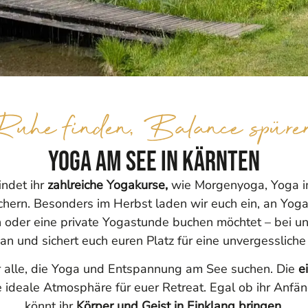
Ruhe finden, Balance spüre
Yoga am See in Kärnten
indet ihr
zahlreiche Yogakurse,
wie Morgenyoga, Yoga im
chern. Besonders im Herbst laden wir euch ein, an Yog
 oder eine private Yogastunde buchen möchtet – bei un
an und sichert euch euren Platz für eine unvergessliche
für alle, die Yoga und Entspannung am See suchen. Die
e
ideale Atmosphäre für euer Retreat. Egal ob ihr Anfäng
könnt ihr
Körper und Geist in Einklang bringen.