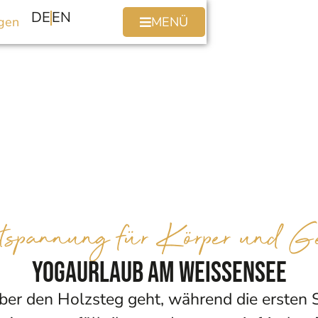
DE
EN
gen
MENÜ
tspannung für Körper und Ge
Yogaurlaub am Weissensee
ß über den Holzsteg geht, während die erste