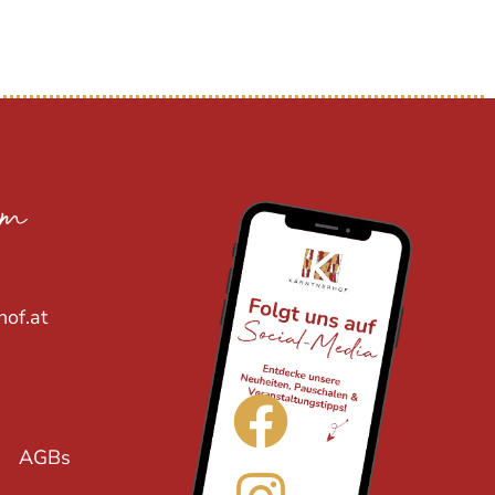
am
hof.at
AGBs