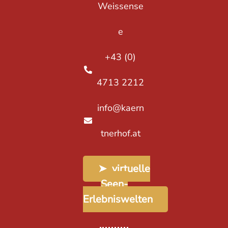
Weissense
e
+43 (0)
4713 2212
info@kaern
tnerhof.at
➤ virtuelle
Seen-
Erlebniswelten