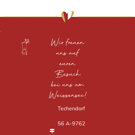
Wir freuen
uns auf
euren
Besuch
bei uns am
Weissensee!
Techendorf
56 A-9762