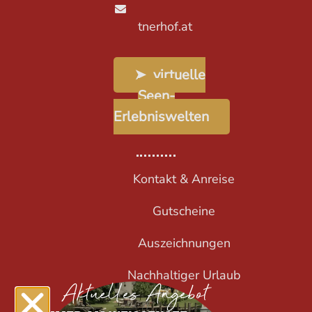
tnerhof.at
➤ virtuelle
Seen-
Erlebniswelten
Kontakt & Anreise
Gutscheine
Auszeichnungen
Nachhaltiger Urlaub
Aktuelles Angebot
AGBs