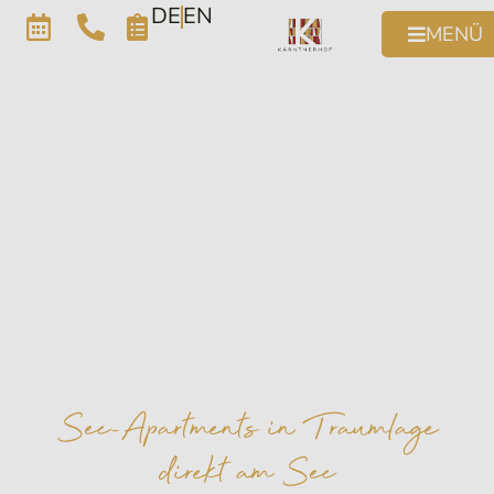
DE
EN
MENÜ
See-Apartments in Traumlage
direkt am See