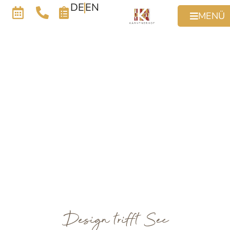
DE
EN
MENÜ
Design trifft See