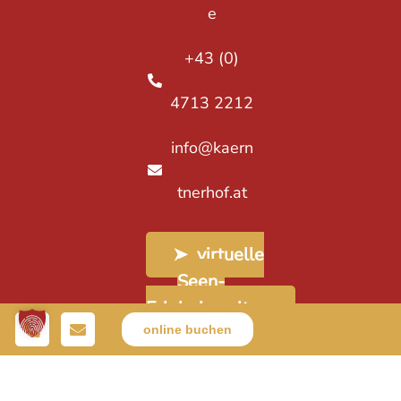
e
+43 (0)
4713 2212
info@kaern
tnerhof.at
➤ virtuelle
Seen-
Erlebniswelten
online buchen
Kontakt & Anreise