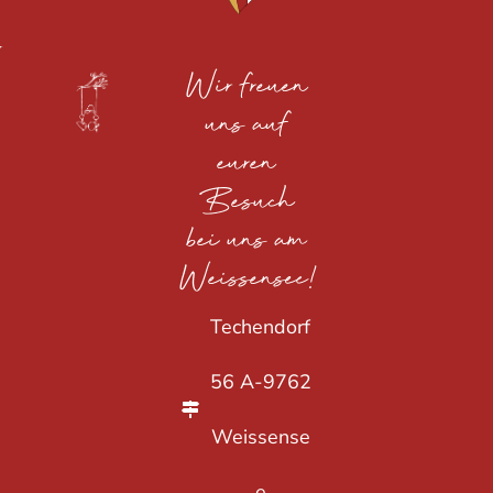
Wir freuen
uns auf
euren
Besuch
bei uns am
Weissensee!
Techendorf
56 A-9762
Weissense
e