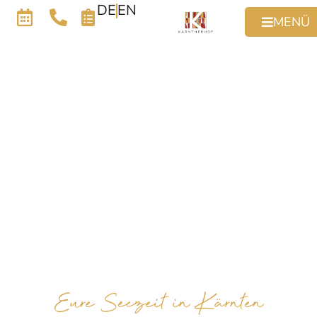
DE
EN
MENÜ
Eure Seezeit in Kärnten