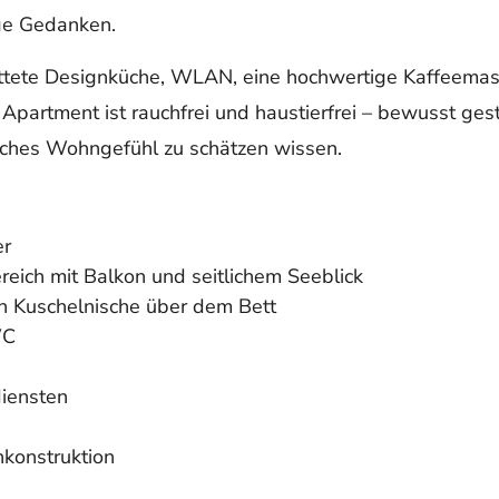
ige Gedanken.
attete Designküche, WLAN, eine hochwertige Kaffeemas
partment ist rauchfrei und haustierfrei – bewusst gest
sches Wohngefühl zu schätzen wissen.
er
eich mit Balkon und seitlichem Seeblick
en Kuschelnische über dem Bett
WC
iensten
hkonstruktion