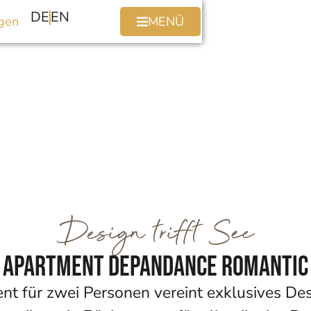
DE
EN
gen
MENÜ
Design trifft See
Apartment Depandance Romantic
nt für zwei Personen vereint exklusives Des