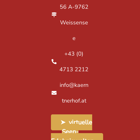
56 A-9762
Weissense
e
+43 (0)
4713 2212
info@kaern
tnerhof.at
➤ virtuelle
Seen-