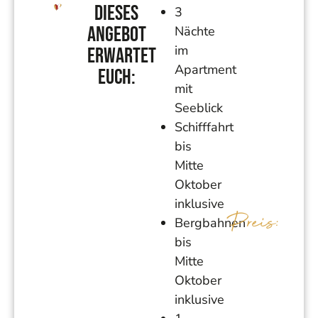
Dieses
3
Angebot
Nächte
im
erwartet
Apartment
euch:
mit
Seeblick
Schifffahrt
bis
Mitte
Oktober
inklusive
Preis:
Bergbahnen
bis
Mitte
Oktober
inklusive