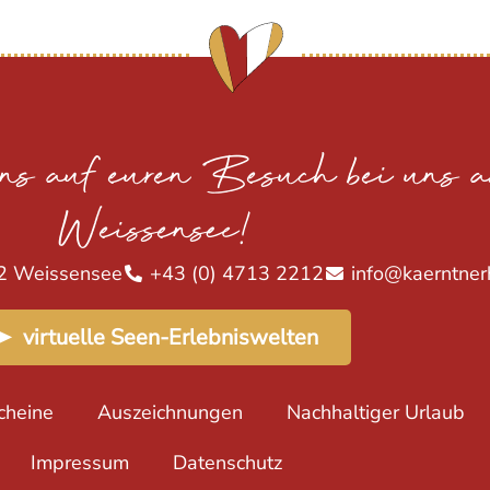
uns auf euren Besuch bei uns 
Weissensee!
2 Weissensee
+43 (0) 4713 2212
info@kaerntner
➤ virtuelle Seen-Erlebniswelten
cheine
Auszeichnungen
Nachhaltiger Urlaub
Impressum
Datenschutz