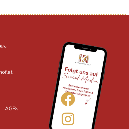
am
hof.at
AGBs